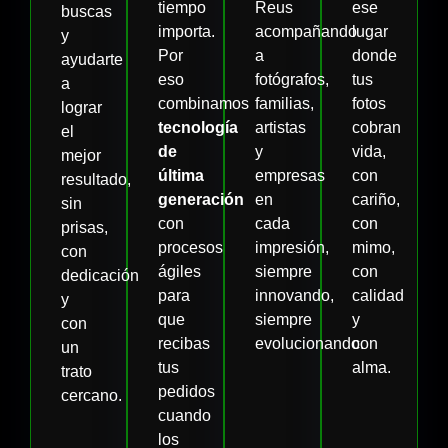
tiempo
Reus
ese
buscas
importa.
acompañando
lugar
y
Por
a
donde
ayudarte
eso
fotógrafos,
tus
a
combinamos
familias,
fotos
lograr
tecnología
artistas
cobran
el
de
y
vida,
mejor
última
empresas
con
resultado,
generación
en
cariño,
sin
con
cada
con
prisas,
procesos
impresión,
mimo,
con
ágiles
siempre
con
dedicación
para
innovando,
calidad
y
que
siempre
y
con
recibas
evolucionando.
con
un
tus
alma.
trato
pedidos
cercano.
cuando
los