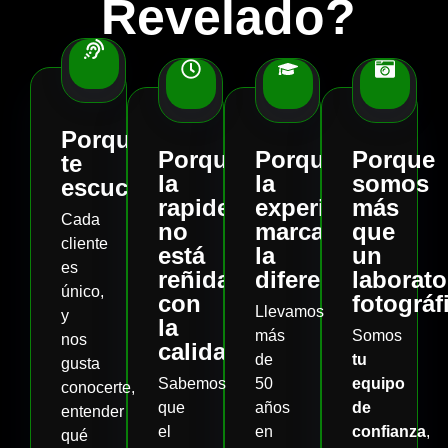
Revelado?
Porque
Porque
Porque
Porque
te
la
la
somos
escuchamos
rapidez
experiencia
más
Cada
no
marca
que
cliente
está
la
un
es
reñida
diferencia.
laborato
único,
con
fotográf
Llevamos
y
la
más
Somos
nos
calidad
de
tu
gusta
Sabemos
50
equipo
conocerte,
que
años
de
entender
el
en
confianza
,
qué