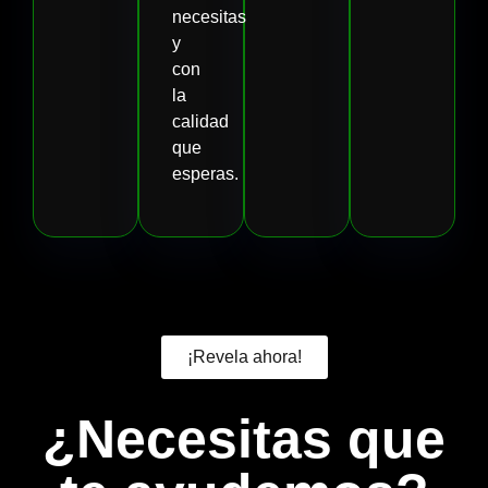
necesitas
y
con
la
calidad
que
esperas.
¡Revela ahora!
¿Necesitas que