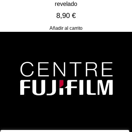
revelado
8,90
€
Añadir al carrito