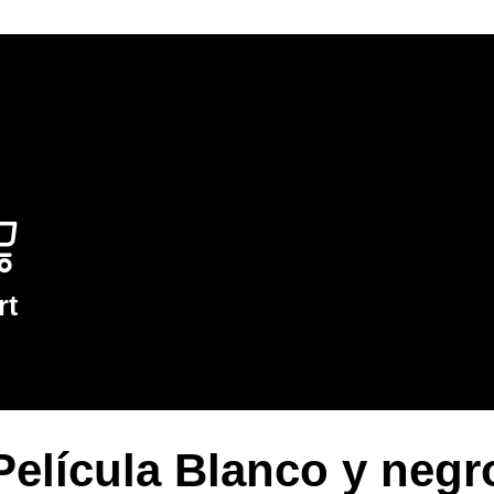
rt
Película Blanco y negr