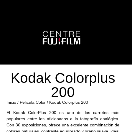
Kodak Colorplus
200
Inicio
/
Película Color
/ Kodak Colorplus 200
El
Kodak ColorPlus 200
es uno de los carretes más
populares entre los aficionados a la fotografía analógica.
Con
36 exposiciones
, ofrece una excelente combinación de
colores naturales
,
contraste equilibrado
y
grano suave
, ideal