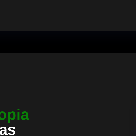
opia
uas