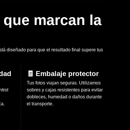
 que marcan la
á diseñado para que el resultado final supere tus
idad
🧾 Embalaje protector
Tus fotos viajan seguras. Utilizamos
trol
sobres y cajas resistentes para evitar
,
dobleces, humedad o daños durante
ca.
el transporte.